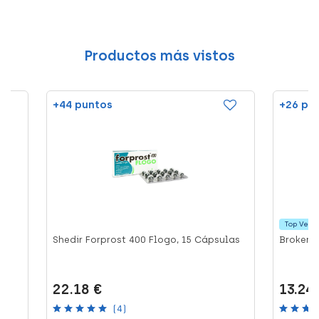
Productos más vistos
+44 puntos
+26 pu
Top Vent
Shedir Forprost 400 Flogo, 15 Cápsulas
Broken,
22.18 €
13.24
(4)