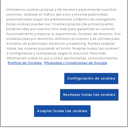
Arándano Rojo &Go, 30 Cápsulas
Utilizamos cookies propias y de terceros para mejorar nuestros
servicios, analizar el tráfico del sitio y mostrar publicidad
personalizada según tus preferencias y hábitos de navegación.
7.40 €
Estas cookies pueden ser: Cookies propias (de primera parte):
Establecidas por nuestro sitio web para garantizar su correcto
funcionamiento y mejorar tu experiencia. Cookies de terceros: Son
establecidas por dominios distintos al nuestro y se utilizan para
+ 15 puntos
Healthies
estudios de publicidad, medición y marketing. Puedes aceptar
todas las cookies pulsando el botón “Aceptar todas las cookies”,
o configurarlas y rechazarlas según tu elección. Para más
Arándano Rojo &Go
es un complemento alimenticio a
información sobre su uso y cómo gestionarlas, consulta nuestra
base de arándano rojo.
Política de Cookies.
Privacidad y Condiciones de Google
Formato de 30 cápsulas.
Configuración de cookies
Añadir a la Wishlist
Rechazar todas las cookies
Aceptar todas las cookies
Entrega rápida y gratuita
en farmacia