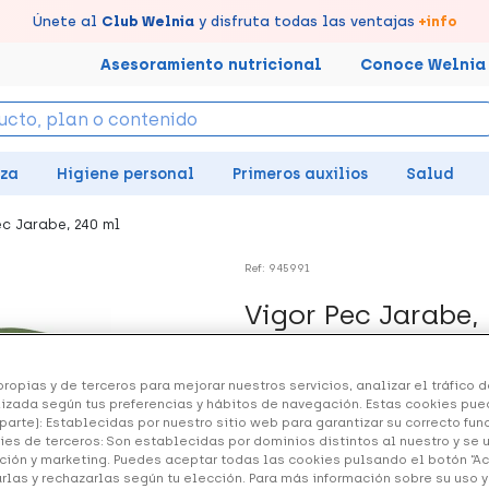
tus puntos en tu Farmacia de Confianza, acumúlalos online.
Disfruta de la entrega
Llévate un
Únete al
7% de descuento
Club Welnia
rápida y gratuita
y disfruta todas las ventajas
creando tu cuenta
en farmacia
aquí
+info
Asesoramiento nutricional
Conoce Welnia
eza
Higiene personal
Primeros auxilios
Salud
ec Jarabe, 240 ml
Ref: 945991
Vigor Pec Jarabe,
11.39 €
ropias y de terceros para mejorar nuestros servicios, analizar el tráfico de
izada según tus preferencias y hábitos de navegación. Estas cookies pue
parte): Establecidas por nuestro sitio web para garantizar su correcto fu
ies de terceros: Son establecidas por dominios distintos al nuestro y se 
+ 23 puntos
Healthies
ción y marketing. Puedes aceptar todas las cookies pulsando el botón “A
arlas y rechazarlas según tu elección. Para más información sobre su uso 