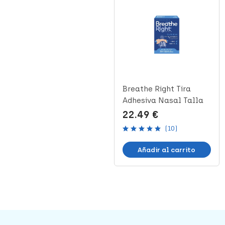
Corysan Ejercitador
Breathe Right Tira
Inspiración Pulmonar, 1
Adhesiva Nasal Talla
Unid...
Pequeña-...
6.79 €
22.49 €
(10)
Añadir al carrito
Añadir al carrito