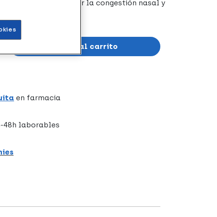
contribuye a disminuir la congestión nasal y
okies
Añadir al carrito
uita
en farmacia
-48h laborables
hies