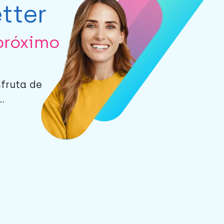
tter
próximo
sfruta de
.