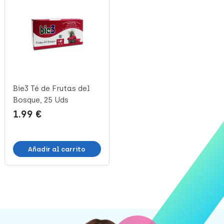
Bie3 Té de Frutas del
Arkopharma Arkovox
Bosque, 25 Uds
Própolis + Vitamina C,
24 Com...
1.99 €
9.11 €
Añadir al carrito
Añadir al carrito