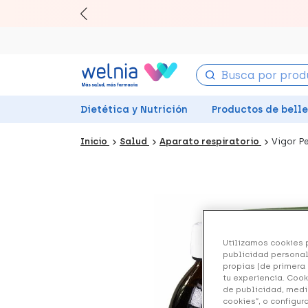
Canjea 
Dietética y Nutrición
Productos de bell
Inicio
Salud
Aparato respiratorio
Vigor P
Utilizamos cookies p
publicidad personal
propias (de primera 
tu experiencia. Cook
de publicidad, medi
cookies”, o configur