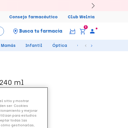
Consejo farmacéutico
Club Welnia
0
Busca tu farmacia
Mamás
Infantil
Óptica
Ortopedia
Salud Se
 240 ml
l sitio y mostrar
den ser: Cookies
ncionamiento y mejorar
utilizan para estudios
ceptar todas las
y cómo gestionarlas,