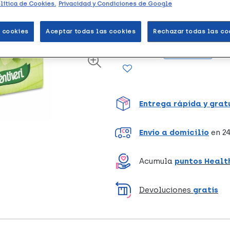
Complemento alimenticio que 
lítica de Cookies.
Privacidad y Condiciones de Google
respiratoria.
 cookies
Aceptar todas las cookies
Rechazar todas las co
Unidades
Entrega rápida y grat
Envío a domicilio
en 24
Acumula
puntos Healt
Devoluciones
gratis