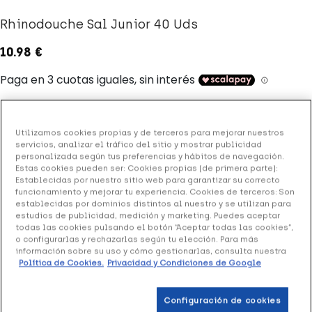
Rhinodouche Sal Junior 40 Uds
10.98 €
+ 22 puntos
Healthies
(3 opiniones)
Utilizamos cookies propias y de terceros para mejorar nuestros
servicios, analizar el tráfico del sitio y mostrar publicidad
personalizada según tus preferencias y hábitos de navegación.
Estas cookies pueden ser: Cookies propias (de primera parte):
Rhinodouche Sal Junior
es una solución con xilitol para
Establecidas por nuestro sitio web para garantizar su correcto
lavados nasales y sinusales.
funcionamiento y mejorar tu experiencia. Cookies de terceros: Son
establecidas por dominios distintos al nuestro y se utilizan para
estudios de publicidad, medición y marketing. Puedes aceptar
todas las cookies pulsando el botón “Aceptar todas las cookies”,
Ayuda a mejorar la obstrucción nasal de forma eficaz y sin
o configurarlas y rechazarlas según tu elección. Para más
fármacos.
información sobre su uso y cómo gestionarlas, consulta nuestra
Política de Cookies.
Privacidad y Condiciones de Google
Añadir a la Wishlist
Configuración de cookies