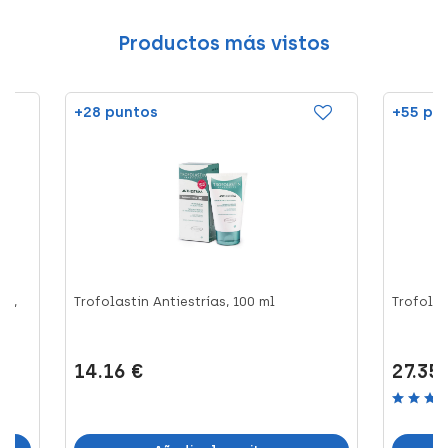
Productos más vistos
+28 puntos
+55 pu
as,
Trofolastin Antiestrías, 100 ml
Trofolas
14.16 €
27.35