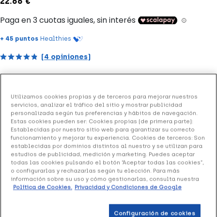
22.66 €
+ 45 puntos
Healthies
(4 opiniones)
Lipogel hidratante que calma las irritaciones y rojeces.
Utilizamos cookies propias y de terceros para mejorar nuestros
Combate la sequedad y restaura la barrera lipídica
servicios, analizar el tráfico del sitio y mostrar publicidad
cutánea.
personalizada según tus preferencias y hábitos de navegación.
Estas cookies pueden ser: Cookies propias (de primera parte):
Establecidas por nuestro sitio web para garantizar su correcto
funcionamiento y mejorar tu experiencia. Cookies de terceros: Son
Añadir a la Wishlist
establecidas por dominios distintos al nuestro y se utilizan para
estudios de publicidad, medición y marketing. Puedes aceptar
todas las cookies pulsando el botón “Aceptar todas las cookies”,
o configurarlas y rechazarlas según tu elección. Para más
información sobre su uso y cómo gestionarlas, consulta nuestra
Entrega rápida y gratuita
en farmacia
Política de Cookies.
Privacidad y Condiciones de Google
Envío a domicilio
en 24-48h laborables
Configuración de cookies