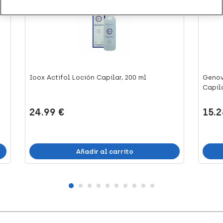
Ioox Actifol Loción Capilar, 200 ml
Genov
Capilar
24.99 €
15.2
Añadir al carrito