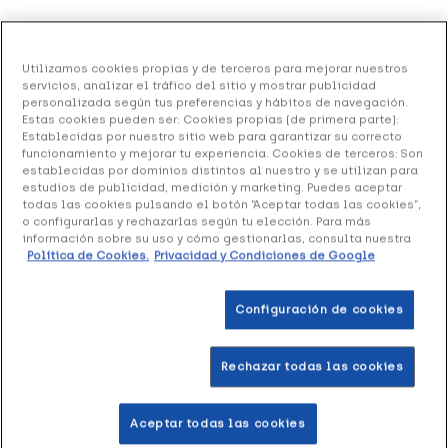
La Carmela Loción Capilar, 150 ml
Utilizamos cookies propias y de terceros para mejorar nuestros
22.35 €
Sin stock
servicios, analizar el tráfico del sitio y mostrar publicidad
personalizada según tus preferencias y hábitos de navegación.
+ 45 puntos
Healthies
Estas cookies pueden ser: Cookies propias (de primera parte):
Establecidas por nuestro sitio web para garantizar su correcto
funcionamiento y mejorar tu experiencia. Cookies de terceros: Son
La Carmela Loción Capilar
es una loción de aplicación
establecidas por dominios distintos al nuestro y se utilizan para
capilar que ayuda a fortalecer el cuero cabelludo y a
estudios de publicidad, medición y marketing. Puedes aceptar
cuidar el cabello.
todas las cookies pulsando el botón “Aceptar todas las cookies”,
o configurarlas y rechazarlas según tu elección. Para más
información sobre su uso y cómo gestionarlas, consulta nuestra
Formato spray 150 ml.
Política de Cookies.
Privacidad y Condiciones de Google
Configuración de cookies
Productos similares
Rechazar todas las cookies
+50 puntos
+31 
Aceptar todas las cookies