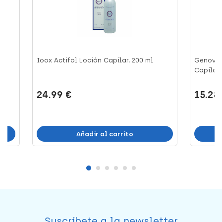
Ioox Actifol Loción Capilar, 200 ml
Genové 
Capilar, 
24.99 €
15.28
Añadir al carrito
Suscríbete a la newsletter