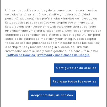
Rollator con Frenos a Presión Rojo, 1 Unidad
Utilizamos cookies propias y de terceros para mejorar nuestros
servicios, analizar el tráfico del sitio y mostrar publicidad
95.96 €
personalizada según tus preferencias y hábitos de navegación.
Estas cookies pueden ser: Cookies propias (de primera parte):
Establecidas por nuestro sitio web para garantizar su correcto
funcionamiento y mejorar tu experiencia. Cookies de terceros: Son
establecidas por dominios distintos al nuestro y se utilizan para
+ 192 puntos
Healthies
estudios de publicidad, medición y marketing. Puedes aceptar
todas las cookies pulsando el botón “Aceptar todas las cookies”,
o configurarlas y rechazarlas según tu elección. Para más
Rollator con Frenos a Presión Rojo
es una andadera con
información sobre su uso y cómo gestionarlas, consulta nuestra
asiento acolchado incluido que dispone de 4 ruedas
Política de Cookies.
Privacidad y Condiciones de Google
traseras y dos delanteras ofreciendo máxima seguridad. Es
un modelo práctico y cómodo.
Configuración de cookies
Formato 1 Unidad
Rechazar todas las cookies
Añadir a la Wishlist
Aceptar todas las cookies