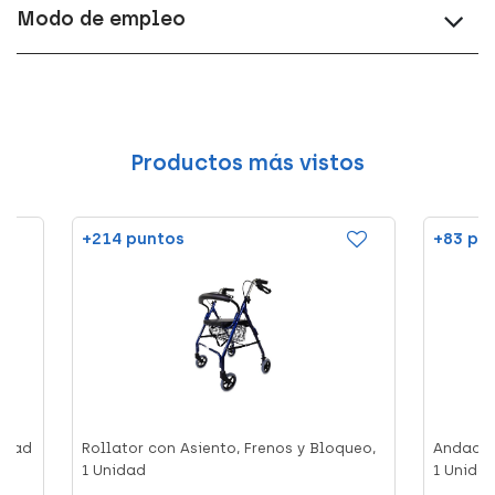
Modo de empleo
Productos más vistos
+214 puntos
+83 pu
nidad
Rollator con Asiento, Frenos y Bloqueo,
Andador
1 Unidad
1 Unida