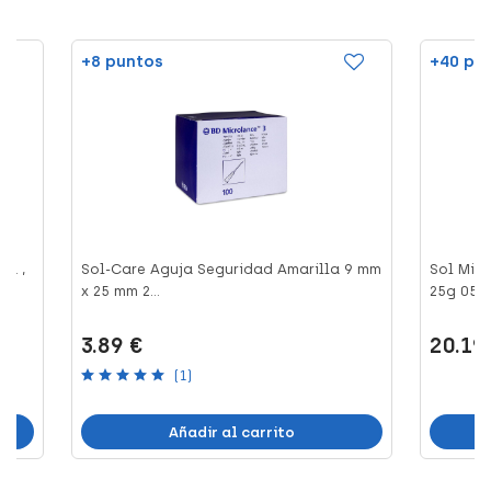
+8 puntos
+40 pu
*1 ,
Sol-Care Aguja Seguridad Amarilla 9 mm
Sol Mill
x 25 mm 2...
25g 05x1.
3.89 €
20.19
(1)
Añadir al carrito