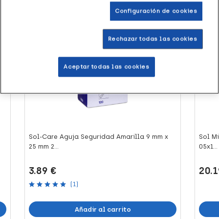
Productos similares
Configuración de cookies
Rechazar todas las cookies
+8 puntos
+40 
Aceptar todas las cookies
Sol-Care Aguja Seguridad Amarilla 9 mm x
Sol M
25 mm 2...
05x1...
3.89 €
20.1
(1)
Añadir al carrito