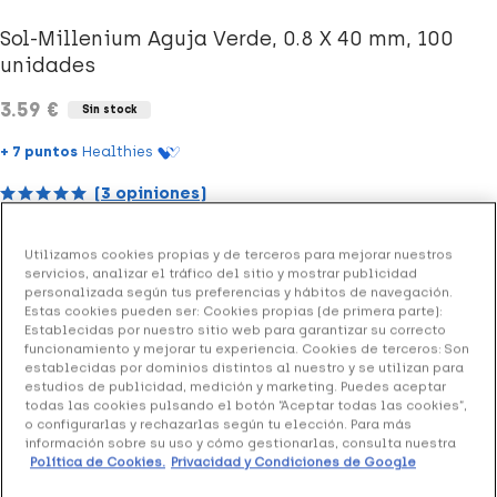
Sol-Millenium Aguja Verde, 0.8 X 40 mm, 100
unidades
3.59 €
Sin stock
+ 7 puntos
Healthies
(3 opiniones)
Utilizamos cookies propias y de terceros para mejorar nuestros
Sol-Millenium Aguja Verde
de 0.8 x 400 mm es un
servicios, analizar el tráfico del sitio y mostrar publicidad
producto de seguridad que facilita las inyecciones en
personalizada según tus preferencias y hábitos de navegación.
Estas cookies pueden ser: Cookies propias (de primera parte):
pacientes, a la vez que protege a los trabajadores de la
Establecidas por nuestro sitio web para garantizar su correcto
salud.
funcionamiento y mejorar tu experiencia. Cookies de terceros: Son
establecidas por dominios distintos al nuestro y se utilizan para
estudios de publicidad, medición y marketing. Puedes aceptar
todas las cookies pulsando el botón “Aceptar todas las cookies”,
Formato 100 unidades
o configurarlas y rechazarlas según tu elección. Para más
información sobre su uso y cómo gestionarlas, consulta nuestra
Política de Cookies.
Privacidad y Condiciones de Google