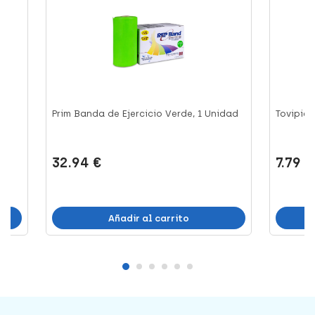
Ud
Prim Banda de Ejercicio Verde, 1 Unidad
Tovipié 
32.94 €
7.79 €
Añadir al carrito