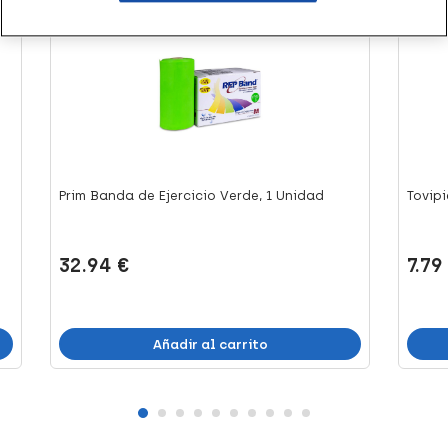
+66 puntos
+16 
Prim Banda de Ejercicio Verde, 1 Unidad
Tovip
32.94 €
7.79
Añadir al carrito