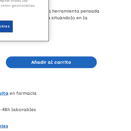
ceptar todas las
y cómo gestionarlas,
 20 x 60 x 20 cm
es una herramienta pensada
e postura de la persona situándolo en la
okies
Añadir al carrito
uita
en farmacia
-48h laborables
hies