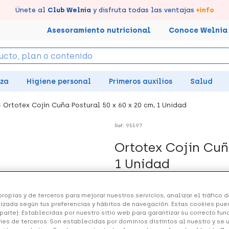
tus puntos en tu Farmacia de Confianza, acumúlalos online.
Disfruta de la entrega
Llévate un
Únete al
7% de descuento
Club Welnia
rápida y gratuita
y disfruta todas las ventajas
creando tu cuenta
en farmacia
aquí
+info
Asesoramiento nutricional
Conoce Welnia
eza
Higiene personal
Primeros auxilios
Salud
Ortotex Cojín Cuña Postural 50 x 60 x 20 cm, 1 Unidad
Ref: 95597
Ortotex Cojín Cuñ
1 Unidad
25.92 €
ropias y de terceros para mejorar nuestros servicios, analizar el tráfico de
izada según tus preferencias y hábitos de navegación. Estas cookies pue
parte): Establecidas por nuestro sitio web para garantizar su correcto fu
ies de terceros: Son establecidas por dominios distintos al nuestro y se 
+ 52 puntos
Healthies