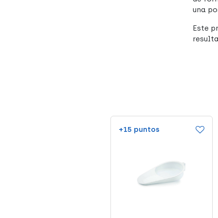
una po
Este p
result
+46 puntos
+15 puntos