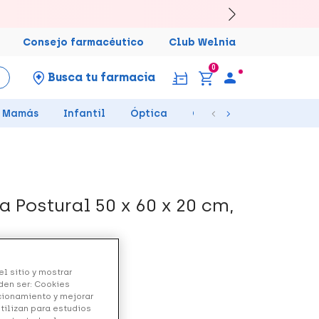
Consejo farmacéutico
Club Welnia
0
Busca tu farmacia
Mamás
Infantil
Óptica
Ortopedia
Salud Se
a Postural 50 x 60 x 20 cm,
l sitio y mostrar
den ser: Cookies
ncionamiento y mejorar
utilizan para estudios