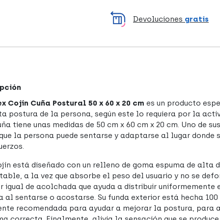
Devoluciones
gratis
pción
x Cojín Cuña Postural 50 x 60 x 20 cm
es un producto espe
ta postura de la persona, según este lo requiera por la acti
uña tiene unas medidas de 50 cm x 60 cm x 20 cm. Uno de s
 que la persona puede sentarse y adaptarse al lugar donde 
uerzos.
ojín está diseñado con un relleno de goma espuma de alta de
table, a la vez que absorbe el peso del usuario y no se de
or igual de acolchada que ayuda a distribuir uniformemente
a al sentarse o acostarse. Su funda exterior está hecha 100 
nte recomendada para ayudar a mejorar la postura, para 
ma correcta. Finalmente, alivia la sensación que se produc