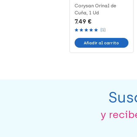
Ayudas Tecno
Corysan Orinal de
Dinámicas Elevador
Cuña, 1 Ud
WC 10 cm con Tap...
22.95 €
7.49 €
(2)
(1)
Añadir al carrito
Añadir al carrito
Sus
y reci