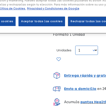
ción y marketing. Puedes aceptar todas las cookies pulsando el botón “A
arlas y rechazarlas según tu elección. Para más información sobre su uso 
lítica de Cookies.
Privacidad y Condiciones de Google
Ortotex Cojín Cuña Postural
para la facilitar el cambio d
posición más cómoda.
 cookies
Aceptar todas las cookies
Rechazar todas las co
Formato 1 Unidad
Unidades
Entrega rápida y grat
Envío a domicilio
en 24
Acumula
puntos Healt