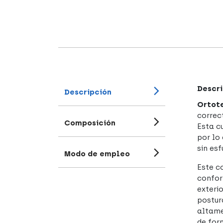
Descri
Descripción
Ortote
correc
Composición
Esta c
por lo
sin esf
Modo de empleo
Este c
confor
exteri
postur
altame
de for