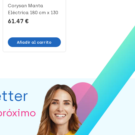
Corysan Manta
Corysan Asiento de
Eléctrica 180 cm x 130
Goma 40 cm, 1 Ud
cm 501556, ...
61.47 €
24.56 €
Añadir al carrito
Añadir al carrito
tter
próximo