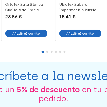
Ortotex Bata Blanca
Ubiotex Babero
Cuello Mao Franja
Impermeable Puzzle
Morada Gra...
90 cm x 50 cm,...
28.56 €
15.41 €
Añadir al carrito
Añadir al carrito
críbete a la newsle
be un
5% de descuento
en tu 
pedido.