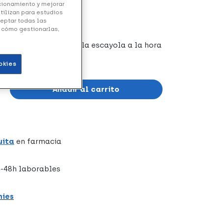
ncionamiento y mejorar
utilizan para estudios
ceptar todas las
y cómo gestionarlas,
tección del vendaje o la escayola a la hora
okies
Añadir al carrito
uita
en farmacia
-48h laborables
hies