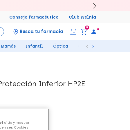
Consejo farmacéutico
Club Welnia
0
Busca tu farmacia
Mamás
Infantil
Óptica
Ortopedia
Salud Se
rotección Inferior HP2E
l sitio y mostrar
den ser: Cookies