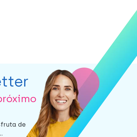
tter
próximo
sfruta de
.