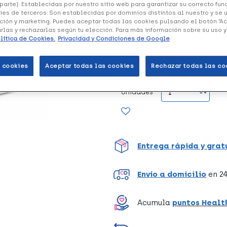
parte): Establecidas por nuestro sitio web para garantizar su correcto fu
ies de terceros: Son establecidas por dominios distintos al nuestro y se 
(2 opiniones)
ción y marketing. Puedes aceptar todas las cookies pulsando el botón “A
arlas y rechazarlas según tu elección. Para más información sobre su uso 
lítica de Cookies.
Privacidad y Condiciones de Google
Funda de plástico para la pro
del aseo.
 cookies
Aceptar todas las cookies
Rechazar todas las co
Unidades
Entrega rápida y grat
Envío a domicilio
en 24
Acumula
puntos Healt