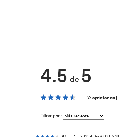
4.5
5
de
(2 opiniones)
Filtrar por :
•
4
/5
2025-08-29 03:06:24