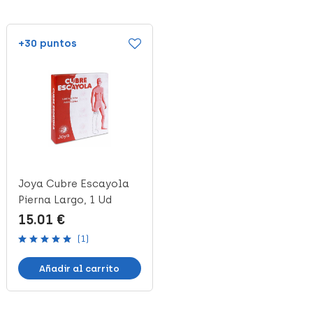
+30 puntos
+23 puntos
Joya Cubre Escayola
Joya Cubre-Escayola
Pierna Largo, 1 Ud
Brazo Corta, 1 Unidad
15.01 €
11.37 €
(1)
Añadir al carrito
Añadir al carrito