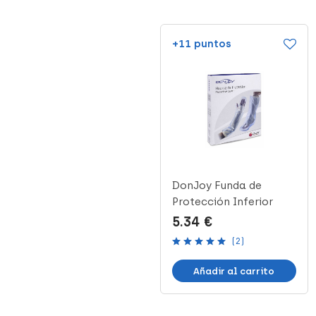
+25 puntos
+11 puntos
Gelastic Esfera de
DonJoy Funda de
Rehabilitación, 1 Ud
Protección Inferior
HP2, 1 Ud
12.55 €
5.34 €
(2)
Añadir al carrito
Añadir al carrito