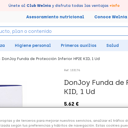
tus puntos en tu Farmacia de Confianza, acumúlalos online.
Disfruta de la entrega
Llévate un
Únete al
7% de descuento
Club Welnia
rápida y gratuita
y disfruta todas las ventajas
creando tu cuenta
en farmacia
aquí
+info
Asesoramiento nutricional
Conoce Welnia
eza
Higiene personal
Primeros auxilios
Salud
DonJoy Funda de Protección Inferior HP2E KID, 1 Ud
Ref: 133176
DonJoy Funda de P
KID, 1 Ud
5.62 €
ropias y de terceros para mejorar nuestros servicios, analizar el tráfico de
izada según tus preferencias y hábitos de navegación. Estas cookies pue
+ 11 puntos
Healthies